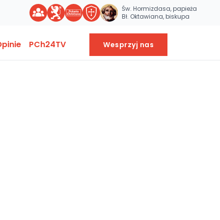
Św. Hormizdasa, papieża
Bł. Oktawiana, biskupa
pinie
PCh24TV
Wesprzyj nas