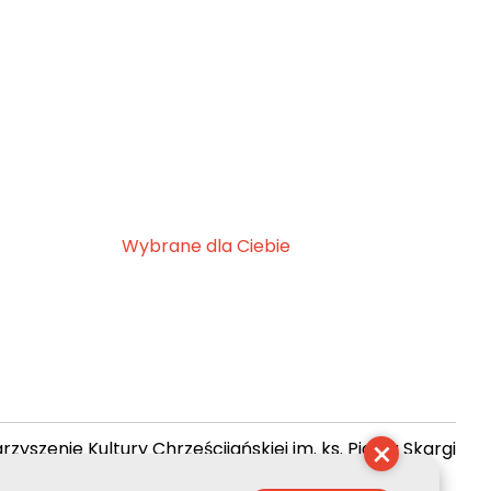
Wybrane dla Ciebie
×
zyszenie Kultury Chrześcijańskiej im. ks. Piotra Skargi
 10:07:40