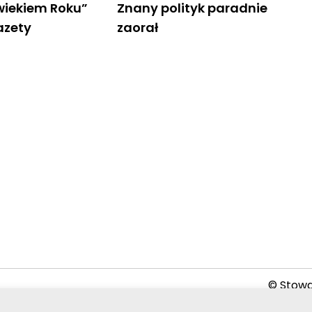
owiekiem Roku”
Znany polityk paradnie
azety
zaorał
© Stowar
2026-08-06