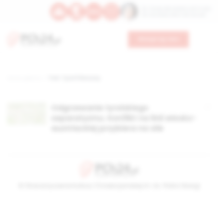
Św. Teresy Benedykty od Krzyża
Św. Kandydy Marii od Jezusa
Wesprzyj nas
Strona główna
TAG: Tyrol Północny
Odgrzewanie tyrolskiego
separatyzmu. Konflikt na linii włosko-
austriackiej przybiera na sile
© Stowarzyszenie Kultury Chrześcijańskiej im. ks. Piotra Skargi
2026-08-09 12:55:56