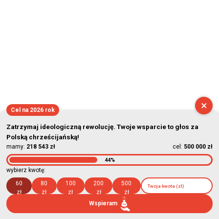
×
Cel na 2026 rok
Zatrzymaj ideologiczną rewolucję. Twoje wsparcie to głos za
Polską chrześcijańską!
mamy:
218 543 zł
cel:
500 000 zł
44%
wybierz kwotę:
60
80
100
200
500
zł
zł
zł
zł
zł
Wspieram