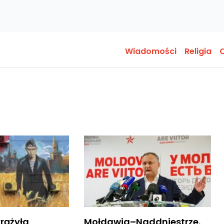
Wiadomości
Religia
O
rążyła
Mołdawia–Naddniestrze.