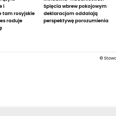
 i
Spięcia wbrew pokojowym
 tam rosyjskie
deklaracjom oddalają
es raduje
perspektywę porozumienia
ę
© Stowar
2026-08-08