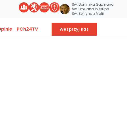
Św. Dominika Guzmana
Św. Emiliana, biskupa
Św. Zefiryna z Malii
pinie
PCh24TV
Wesprzyj nas