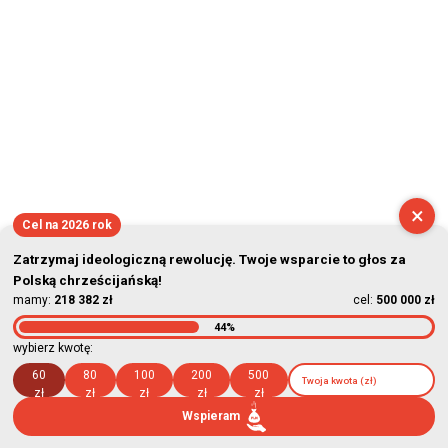
×
Cel na 2026 rok
Zatrzymaj ideologiczną rewolucję. Twoje wsparcie to głos za
Polską chrześcijańską!
mamy:
218 382 zł
cel:
500 000 zł
44%
wybierz kwotę:
60
80
100
200
500
zł
zł
zł
zł
zł
Wspieram