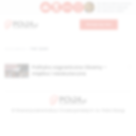
Św. Dominika Guzmana
Św. Emiliana, biskupa
Św. Zefiryna z Malii
Wesprzyj nas
Strona główna
TAG: tyrani
Polityka zagraniczna Obamy –
miękka i nieskuteczna
© Stowarzyszenie Kultury Chrześcijańskiej im. ks. Piotra Skargi
2026-08-08 05:37:32