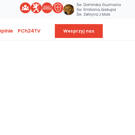
Św. Dominika Guzmana
Św. Emiliana, biskupa
Św. Zefiryna z Malii
pinie
PCh24TV
Wesprzyj nas