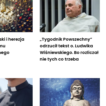
ki i herezja
„Tygodnik Powszechny”
zmu
odrzucił tekst o. Ludwika
nego
Wiśniewskiego. Bo rozliczał
nie tych co trzeba