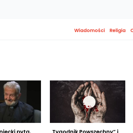
Wiadomości
Religia
O
iecki pyta,
„Tygodnik Powszechny” i