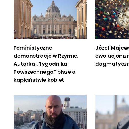
Feministyczne
Józef Majews
demonstracje w Rzymie.
ewolucjoni
Autorka „Tygodnika
dogmatycz
Powszechnego” pisze o
kapłaństwie kobiet