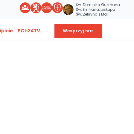
Św. Dominika Guzmana
Św. Emiliana, biskupa
Św. Zefiryna z Malii
pinie
PCh24TV
Wesprzyj nas