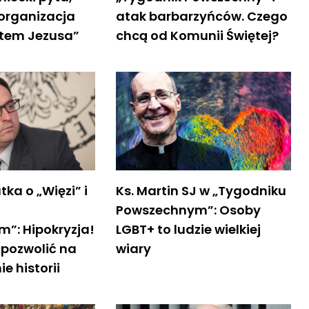
-organizacja
atak barbarzyńców. Czego
ktem Jezusa”
chcą od Komunii Świętej?
atka o „Więzi” i
Ks. Martin SJ w „Tygodniku
Powszechnym”: Osoby
”: Hipokryzja!
LGBT+ to ludzie wielkiej
pozwolić na
wiary
e historii