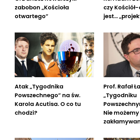
zabobon „Kościoła
czy Kościół
otwartego”
jest… „proje
Atak „Tygodnika
Prof. Rafał Ł
Powszechnego” na św.
„Tygodniku
Karola Acutisa. O co tu
Powszechnym
chodzi?
Nie możemy 
zakłamywani