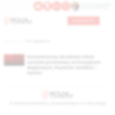
Św. Hormizdasa, papieża
Bł. Oktawiana, biskupa
Wesprzyj nas
Strona główna
TAG: tygodnik nie
Komunistyczny zbrodniarz Urban
zostanie pochowany na Powązkach
Wojskowych. Płużański: SKANDAL i
HUCPA!
© Stowarzyszenie Kultury Chrześcijańskiej im. ks. Piotra Skargi
2026-08-06 18:14:24