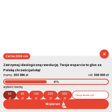
×
Cel na 2026 rok
Zatrzymaj ideologiczną rewolucję. Twoje wsparcie to głos za
Polską chrześcijańską!
mamy:
203 386 zł
cel:
500 000 zł
41%
wybierz kwotę:
60
80
100
200
500
zł
zł
zł
zł
zł
Wspieram