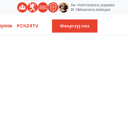
Św. Hormizdasa, papieża
Bł. Oktawiana, biskupa
pinie
PCh24TV
Wesprzyj nas