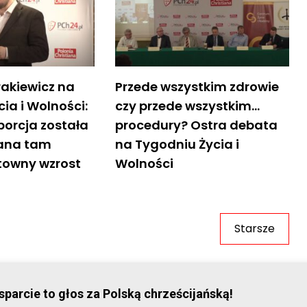
akiewicz na
Przede wszystkim zdrowie
ia i Wolności:
czy przede wszystkim…
borcja została
procedury? Ostra debata
wana tam
na Tygodniu Życia i
owny wzrost
Wolności
Starsze
© Stowar
parcie to głos za Polską chrześcijańską!