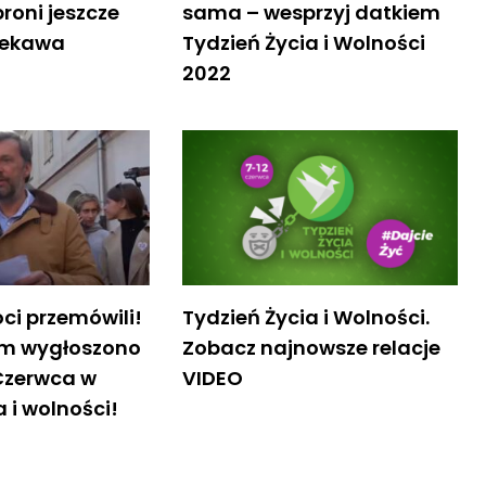
broni jeszcze
sama – wesprzyj datkiem
iekawa
Tydzień Życia i Wolności
2022
oci przemówili!
Tydzień Życia i Wolności.
m wygłoszono
Zobacz najnowsze relacje
 Czerwca w
VIDEO
a i wolności!