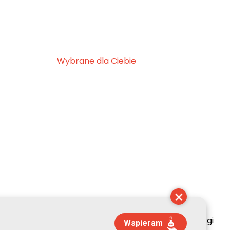
Wybrane dla Ciebie
×
zyszenie Kultury Chrześcijańskiej im. ks. Piotra Skargi
Wspieram