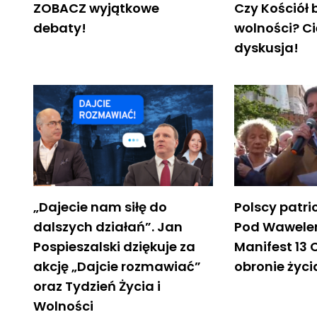
ZOBACZ wyjątkowe
Czy Kościół 
debaty!
wolności? C
dyskusja!
„Dajecie nam siłę do
Polscy patri
dalszych działań”. Jan
Pod Wawele
Pospieszalski dziękuje za
Manifest 13
akcję „Dajcie rozmawiać”
obronie życi
oraz Tydzień Życia i
Wolności