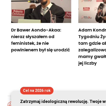
Dr Bawer Aondo-Akaa:
Adam Kondr
nieraz słyszałem od
Tygodniu Życ
feministek, że nie
tam gdzie a
powinienem był się urodzić
zalegalizo
mamy gwałt
jej liczby
Cel na 2026 rok
Zatrzymaj ideologiczną rewolucję. Twoje ws