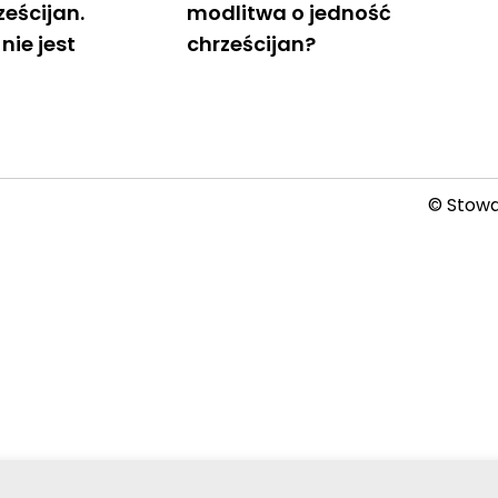
ześcijan.
modlitwa o jedność
nie jest
chrześcijan?
© Stowar
2026-08-07