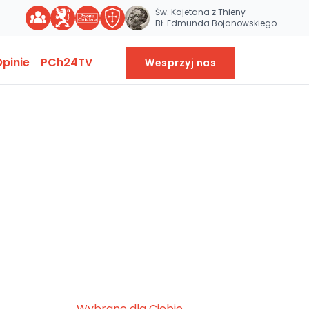
Św. Kajetana z Thieny
Bł. Edmunda Bojanowskiego
pinie
PCh24TV
Wesprzyj nas
Wybrane dla Ciebie