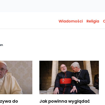
Wiadomości
Religia
O
an
wzywa do
Jak powinna wyglądać