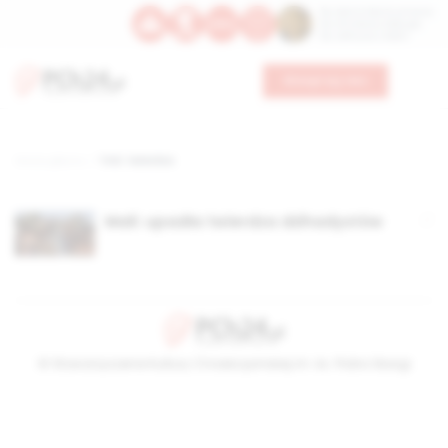
Św. Dominika Guzmana
Św. Emiliana, biskupa
Św. Zefiryna z Malii
Wesprzyj nas
Strona główna
TAG: twierdza
Mali: upadła twierdza dżihadystów
© Stowarzyszenie Kultury Chrześcijańskiej im. ks. Piotra Skargi
2026-08-08 18:06:49