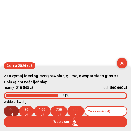
×
Cel na 2026 rok
Zatrzymaj ideologiczną rewolucję. Twoje wsparcie to głos za
Polską chrześcijańską!
mamy:
218 543 zł
cel:
500 000 zł
44%
wybierz kwotę:
60
80
100
200
500
zł
zł
zł
zł
zł
Wspieram