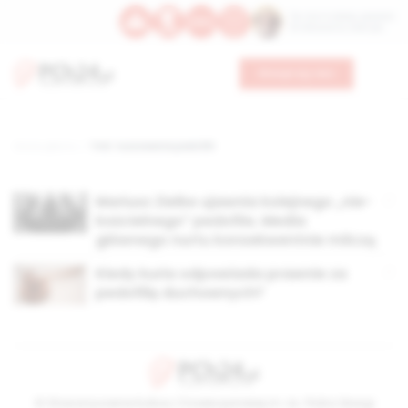
Św. Hormizdasa, papieża
Bł. Oktawiana, biskupa
Wesprzyj nas
Strona główna
TAG: tuszowanie pedofilii
Mariusz Zielke ujawnia kolejnego „nie-
kościelnego” pedofila. Media
głównego nurtu konsekwentnie milczą
Kiedy kuria odpowiada prawnie za
pedofilię duchownych?
© Stowarzyszenie Kultury Chrześcijańskiej im. ks. Piotra Skargi