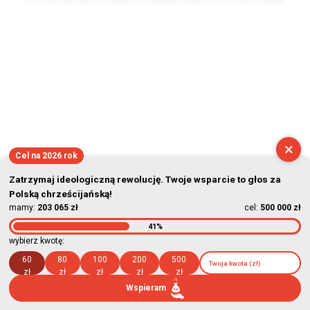
2026-08-06 07:10:35
×
Cel na 2026 rok
Zatrzymaj ideologiczną rewolucję. Twoje wsparcie to głos za
Polską chrześcijańską!
mamy:
203 065 zł
cel:
500 000 zł
41%
wybierz kwotę:
60
80
100
200
500
zł
zł
zł
zł
zł
Wspieram