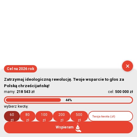
×
Cel na 2026 rok
Zatrzymaj ideologiczną rewolucję. Twoje wsparcie to głos za
Polską chrześcijańską!
mamy:
218 543 zł
cel:
500 000 zł
44%
wybierz kwotę:
60
80
100
200
500
zł
zł
zł
zł
zł
Wspieram