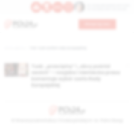
Św. Teresy Benedykty od Krzyża
Św. Kandydy Marii od Jezusa
Wesprzyj nas
Strona główna
TAG: tusk szefem rady europejskiej
Tusk: „przeciętny” i „obcy pośród
swoich” – rosyjska i niemiecka prasa
komentuje wybór szefa Rady
Europejskiej
© Stowarzyszenie Kultury Chrześcijańskiej im. ks. Piotra Skargi
2026-08-09 02:52:57