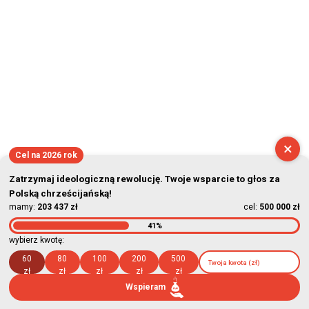
×
Cel na 2026 rok
Zatrzymaj ideologiczną rewolucję. Twoje wsparcie to głos za
Polską chrześcijańską!
mamy:
203 437 zł
cel:
500 000 zł
41%
wybierz kwotę:
60
80
100
200
500
zł
zł
zł
zł
zł
Wspieram