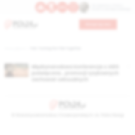
Św. Kajetana z Thieny
Bł. Edmunda Bojanowskiego
Wesprzyj nas
Strona główna
TAG: Turning the Tide Together
Międzynarodowa konferencja o AIDS
poświęcona… promocji ryzykownych
zachowań seksualnych
© Stowarzyszenie Kultury Chrześcijańskiej im. ks. Piotra Skargi
2026-08-07 06:26:05