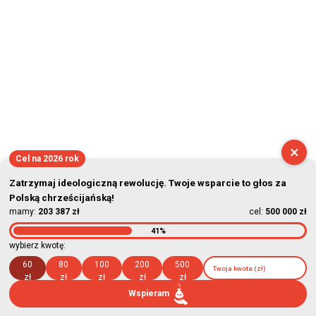
×
Cel na 2026 rok
Zatrzymaj ideologiczną rewolucję. Twoje wsparcie to głos za
Polską chrześcijańską!
mamy:
203 387 zł
cel:
500 000 zł
41%
wybierz kwotę:
60
80
100
200
500
zł
zł
zł
zł
zł
Wspieram