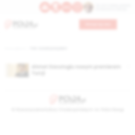
Św. Hormizdasa, papieża
Bł. Oktawiana, biskupa
Wesprzyj nas
Strona główna
TAG: turecki prezydent
Ahmet Davutoglu nowym premierem
Turcji
© Stowarzyszenie Kultury Chrześcijańskiej im. ks. Piotra Skargi
2026-08-06 21:42:41