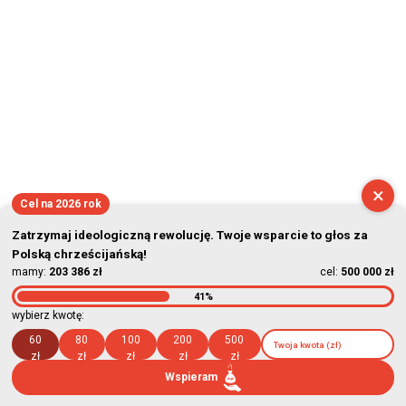
2026-08-06 19:32:55
×
Cel na 2026 rok
Zatrzymaj ideologiczną rewolucję. Twoje wsparcie to głos za
Polską chrześcijańską!
mamy:
203 386 zł
cel:
500 000 zł
41%
wybierz kwotę:
60
80
100
200
500
zł
zł
zł
zł
zł
Wspieram