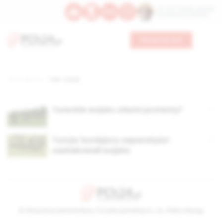
Św. Hormizdasa, papieża
Bł. Oktawiana, biskupa
Wesprzyj nas
Strona główna
TAG: Turcia
Tureckie wojsko stłumi protesty?
Turcja: kurdyjscy separatyści
zaatakowali wojsko
© Stowarzyszenie Kultury Chrześcijańskiej im. ks. Piotra Skargi