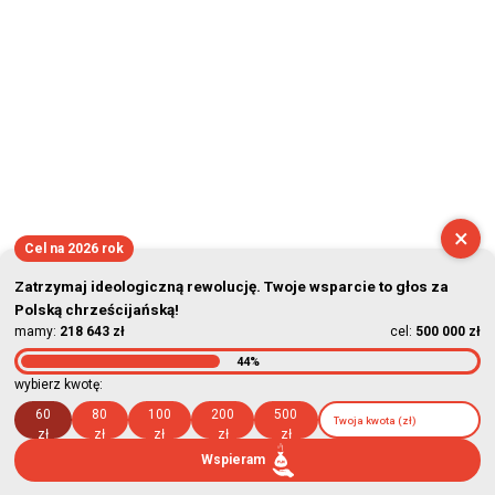
×
Cel na 2026 rok
Zatrzymaj ideologiczną rewolucję. Twoje wsparcie to głos za
Polską chrześcijańską!
mamy:
218 643 zł
cel:
500 000 zł
44%
wybierz kwotę:
60
80
100
200
500
zł
zł
zł
zł
zł
Wspieram