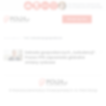
Św. Wawrzyńca, męczennika
Św. Amadeusza Portugalskiego
Wesprzyj nas
Strona główna
TAG: turbulencje gospodarcze
Dekada gospodarczych „turbulencji”.
Prezes PFR zapowiada globalne
zmiany rynkowe
© Stowarzyszenie Kultury Chrześcijańskiej im. ks. Piotra Skargi
2026-08-10 07:44:49