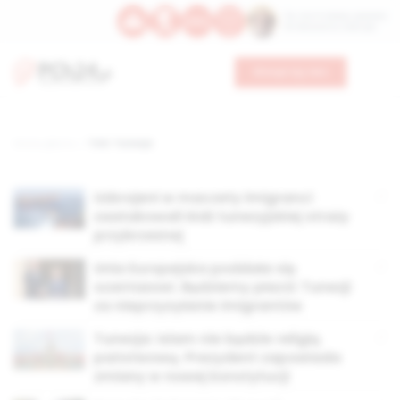
Św. Hormizdasa, papieża
Bł. Oktawiana, biskupa
Wesprzyj nas
Strona główna
TAG: Tunezja
Uzbrojeni w maczety imigranci
zaatakowali łódź tunezyjskiej straży
przybrzeżnej
Unia Europejska poddała się
szantażowi. Będziemy płacić Tunezji
za nieprzysyłanie imigrantów
Tunezja: Islam nie będzie religią
państwową. Prezydent zapowiada
zmiany w nowej konstytucji