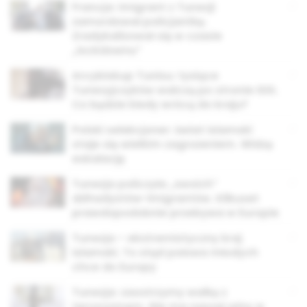
Francja: imigrant z Tunezji
zamordował policjantkę.
Zradykalizował się w czasie
„lockdownu”
Arcybiskup Tunisu: tysiące
Tunezyjczyków walczą po stronie ISIS.
Co będzie kiedy wrócą do kraju?
Polski selekcjoner: świat islamski
staje się wielkim zagrożeniem. Widzę
eskalację
Tunezja policzyła „swoich”
dżihadystów-imigrantów. Kilkuset
prawdopodobnie przebywa w Europie
Tunezja – ekstremistyczny kraj
islamski. To stąd połowa młodych
chce do Europy
Tunezja: zaostrzymy walkę z
terroryzmem. Nie ma naszej winy w