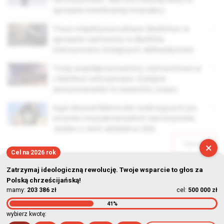
sprawie berlińskiej masakry
Trwa międzynarodowe śledztwo w
sprawie zamachu w Berlinie.
Zatrzymano kolejnych dżihadystów
Trzej współpracownicy zamachowca
z Berlina zatrzymani. Kolejne
aresztowania to kwestia czasu
Sąd skazał Niemców walczących po
stronie muzułmańskich terrorystów.
Jeden z nich działał w ISIS
Starsze
×
Cel na 2026 rok
Zatrzymaj ideologiczną rewolucję. Twoje wsparcie to głos za
Polską chrześcijańską!
mamy:
203 386 zł
cel:
500 000 zł
41%
© Stowarzyszenie Kultury Chrześcijańskiej im. ks. Piotra Skargi
wybierz kwotę: