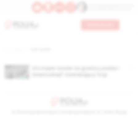
Św. Teresy Benedykty od Krzyża
Św. Kandydy Marii od Jezusa
Wesprzyj nas
Strona główna
TAG: tunele
Kto kopie tunele na granicy polsko-
białoruskiej? Zaskakujący trop
© Stowarzyszenie Kultury Chrześcijańskiej im. ks. Piotra Skargi
2026-08-09 04:01:02