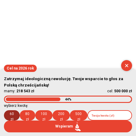
×
Cel na 2026 rok
Zatrzymaj ideologiczną rewolucję. Twoje wsparcie to głos za
Polską chrześcijańską!
mamy:
218 543 zł
cel:
500 000 zł
44%
wybierz kwotę:
60
80
100
200
500
zł
zł
zł
zł
zł
Wspieram