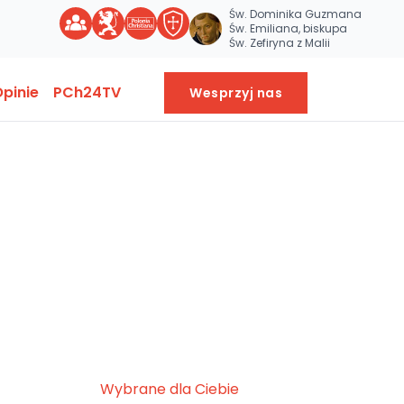
Św. Dominika Guzmana
Św. Emiliana, biskupa
Św. Zefiryna z Malii
pinie
PCh24TV
Wesprzyj nas
Wybrane dla Ciebie