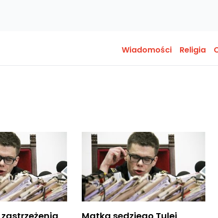
Wiadomości
Religia
O
 zastrzeżenia
Matka sędziego Tulei