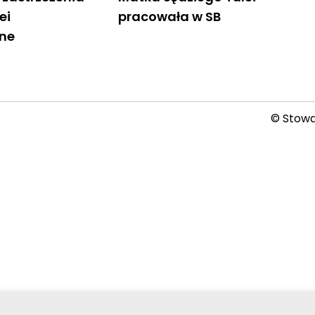
ei
pracowała w SB
ne
© Stowar
2026-08-08 