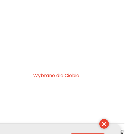
Wybrane dla Ciebie
×
zyszenie Kultury Chrześcijańskiej im. ks. Piotra Skargi