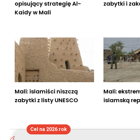
opisujący strategię Al-
zabytki i za
Kaidy w Mali
Mali: islamiści niszczą
Mali: ekstre
zabytki z listy UNESCO
islamską rep
Cel na 2026 rok