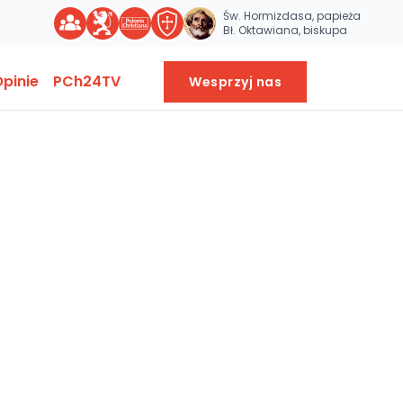
Św. Hormizdasa, papieża
Bł. Oktawiana, biskupa
pinie
PCh24TV
Wesprzyj nas