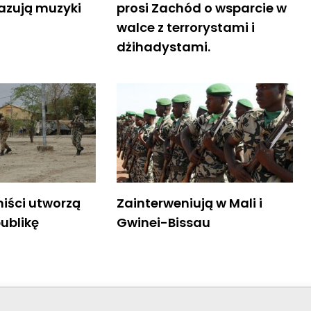
kazują muzyki
prosi Zachód o wsparcie w
walce z terrorystami i
dżihadystami.
miści utworzą
Zainterweniują w Mali i
ublikę
Gwinei-Bissau
© Stowar