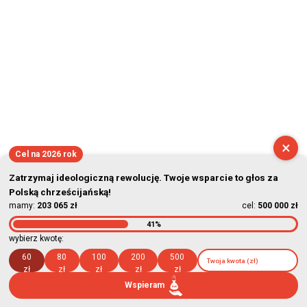
×
Cel na 2026 rok
Zatrzymaj ideologiczną rewolucję. Twoje wsparcie to głos za
Polską chrześcijańską!
mamy:
203 065 zł
cel:
500 000 zł
41%
wybierz kwotę:
60
80
100
200
500
zł
zł
zł
zł
zł
Wspieram