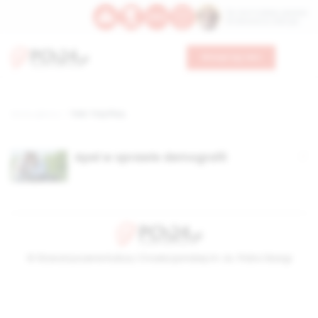
Św. Hormizdasa, papieża
Bł. Oktawiana, biskupa
Wesprzyj nas
Strona główna
TAG: Trzy Plus,
Apel w sprawie demografii
© Stowarzyszenie Kultury Chrześcijańskiej im. ks. Piotra Skargi
2026-08-06 08:56:58