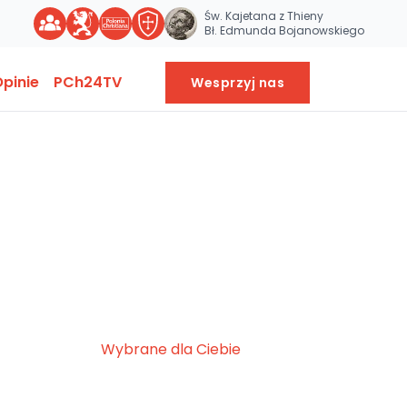
Św. Kajetana z Thieny
Bł. Edmunda Bojanowskiego
pinie
PCh24TV
Wesprzyj nas
Wybrane dla Ciebie