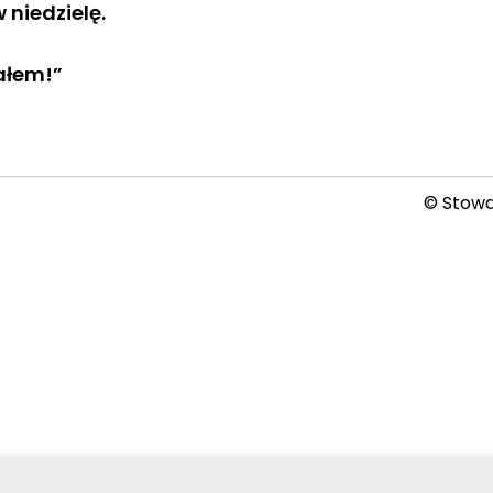
 niedzielę.
ałem!”
© Stowar
2026-08-07