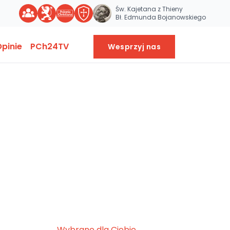
Św. Kajetana z Thieny
Bł. Edmunda Bojanowskiego
pinie
PCh24TV
Wesprzyj nas
Wybrane dla Ciebie