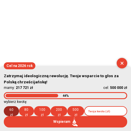
×
Cel na 2026 rok
Zatrzymaj ideologiczną rewolucję. Twoje wsparcie to głos za
Polską chrześcijańską!
mamy:
217 721 zł
cel:
500 000 zł
44%
wybierz kwotę:
60
80
100
200
500
zł
zł
zł
zł
zł
Wspieram