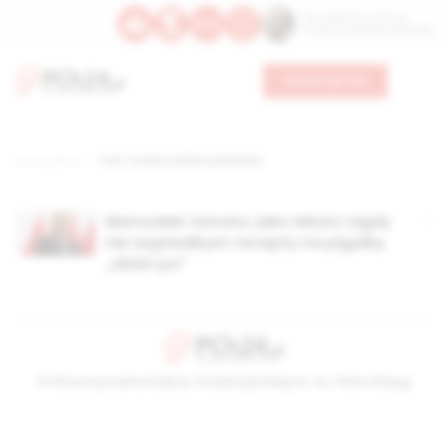
Św. Kajetana z Thieny
Bł. Edmunda Bojanowskiego
Wesprzyj nas
Strona główna
TAG: trzecia osoba w państwie
Marszałek Senatu: jako lekarz nigdy
nie wypisałbym recepty na pigułkę
„dzień po”
© Stowarzyszenie Kultury Chrześcijańskiej im. ks. Piotra Skargi
2026-08-07 10:51:01