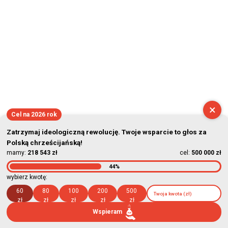
×
Cel na 2026 rok
Zatrzymaj ideologiczną rewolucję. Twoje wsparcie to głos za
Polską chrześcijańską!
mamy:
218 543 zł
cel:
500 000 zł
44%
wybierz kwotę:
60
80
100
200
500
zł
zł
zł
zł
zł
Wspieram