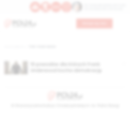
Św. Teresy Benedykty od Krzyża
Św. Kandydy Marii od Jezusa
Wesprzyj nas
Strona główna
TAG: trzeci sezon
10 powodów dla których Frank
Underwood kocha demokrację
© Stowarzyszenie Kultury Chrześcijańskiej im. ks. Piotra Skargi
2026-08-09 08:27:17