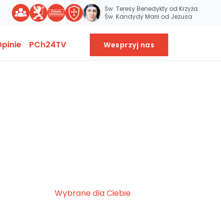
Św. Teresy Benedykty od Krzyża
Św. Kandydy Marii od Jezusa
pinie
PCh24TV
Wesprzyj nas
Wybrane dla Ciebie