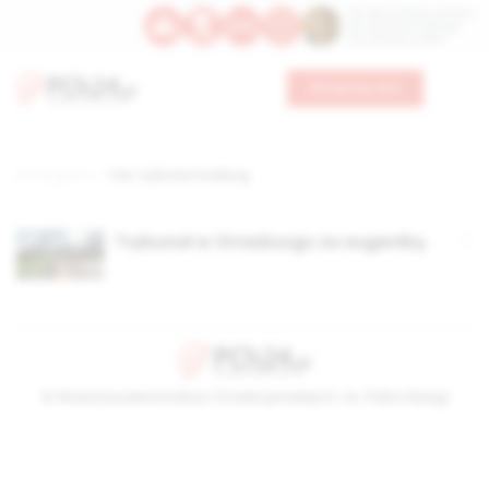
Św. Dominika Guzmana
Św. Emiliana, biskupa
Św. Zefiryna z Malii
Wesprzyj nas
Strona główna
TAG: trybunał strasburg
Trybunał w Strasburgu za eugeniką
© Stowarzyszenie Kultury Chrześcijańskiej im. ks. Piotra Skargi
2026-08-08 17:02:17