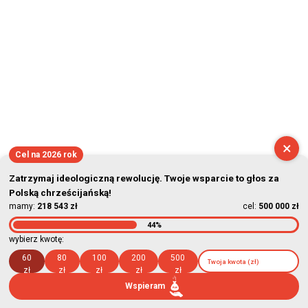
×
Cel na 2026 rok
Zatrzymaj ideologiczną rewolucję. Twoje wsparcie to głos za
Polską chrześcijańską!
mamy:
218 543 zł
cel:
500 000 zł
44%
wybierz kwotę:
60
80
100
200
500
zł
zł
zł
zł
zł
Wspieram