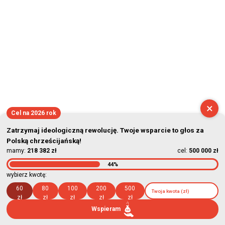
×
Cel na 2026 rok
Zatrzymaj ideologiczną rewolucję. Twoje wsparcie to głos za
Polską chrześcijańską!
mamy:
218 382 zł
cel:
500 000 zł
44%
wybierz kwotę:
60
80
100
200
500
zł
zł
zł
zł
zł
Wspieram