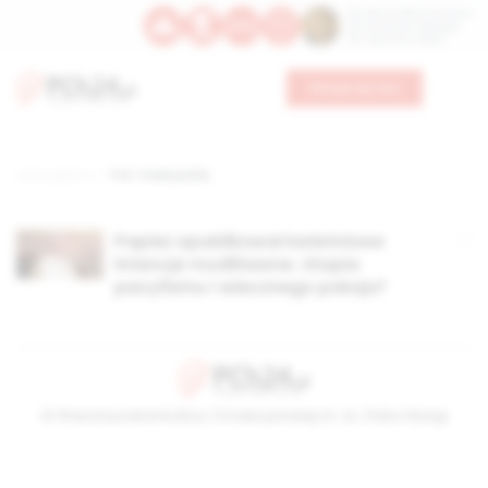
Św. Dominika Guzmana
Św. Emiliana, biskupa
Św. Zefiryna z Malii
Wesprzyj nas
Strona główna
TAG: trwały pokój
Papież opublikował kwietniowe
intencje modlitewne. Utopia
pacyfizmu i wiecznego pokoju?
© Stowarzyszenie Kultury Chrześcijańskiej im. ks. Piotra Skargi
2026-08-08 05:36:41