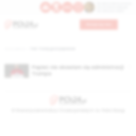
Św. Dominika Guzmana
Św. Emiliana, biskupa
Św. Zefiryna z Malii
Wesprzyj nas
Strona główna
TAG: Trump grozi papieżowi
Papież: nie obawiam się administracji
Trumpa
© Stowarzyszenie Kultury Chrześcijańskiej im. ks. Piotra Skargi
2026-08-08 22:05:49