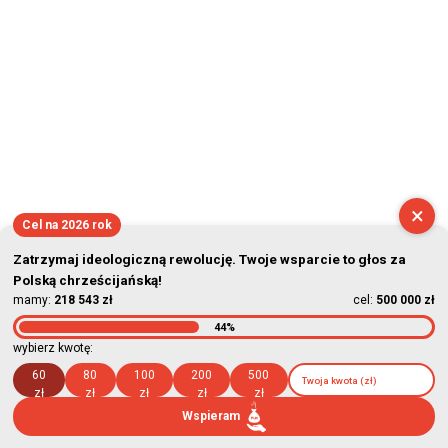
×
Cel na 2026 rok
Zatrzymaj ideologiczną rewolucję. Twoje wsparcie to głos za
Polską chrześcijańską!
mamy:
218 543 zł
cel:
500 000 zł
44%
wybierz kwotę:
60
80
100
200
500
zł
zł
zł
zł
zł
Wspieram