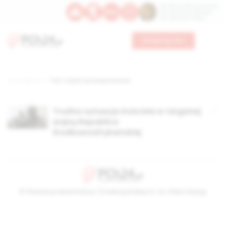
Św. Dominika Guzmana
Św. Emiliana, biskupa
Św. Zefiryna z Malii
Wesprzyj nas
Strona główna
TAG: trudna sytuacja kościoła
Trudna sytuacja Kościoła w targanej
wojną Republice
Środkowoafrykańskiej
© Stowarzyszenie Kultury Chrześcijańskiej im. ks. Piotra Skargi
2026-08-08 05:36:39