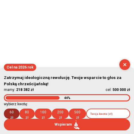
×
Cel na 2026 rok
Zatrzymaj ideologiczną rewolucję. Twoje wsparcie to głos za
Polską chrześcijańską!
mamy:
218 382 zł
cel:
500 000 zł
44%
wybierz kwotę:
60
80
100
200
500
zł
zł
zł
zł
zł
Wspieram