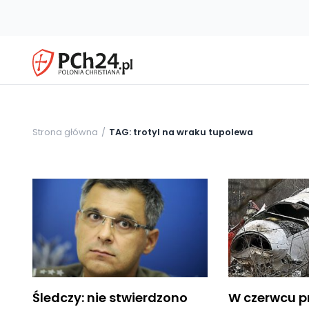
Strona główna
TAG: trotyl na wraku tupolewa
Śledczy: nie stwierdzono
W czerwcu p