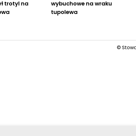
ł trotyl na
wybuchowe na wraku
lewa
tupolewa
© Stowar
2026-08-07