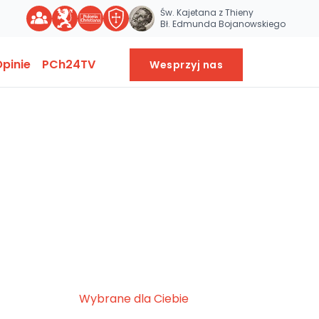
Św. Kajetana z Thieny
Bł. Edmunda Bojanowskiego
pinie
PCh24TV
Wesprzyj nas
Wybrane dla Ciebie