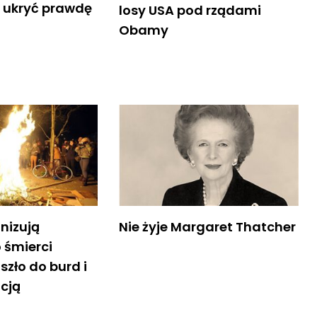
y ukryć prawdę
losy USA pod rządami
Obamy
nizują
Nie żyje Margaret Thatcher
 śmierci
szło do burd i
icją