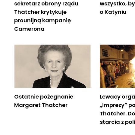
sekretarz obrony rządu
wszystko, b
Thatcher krytykuje
o Katyniu
prounijną kampanię
Camerona
Ostatnie pożegnanie
Lewacy orga
Margaret Thatcher
„imprezy” po
Thatcher. Do
starcia z pol