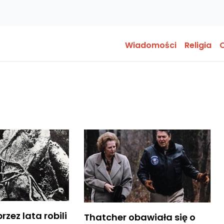
Wiadomości
Religia
O
rzez lata robili
Thatcher obawiała się o