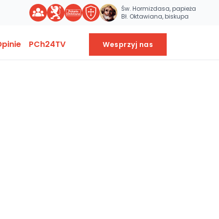
Św. Hormizdasa, papieża
Bł. Oktawiana, biskupa
pinie
PCh24TV
Wesprzyj nas