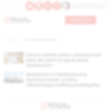
Św. Teresy Benedykty od Krzyża
Św. Kandydy Marii od Jezusa
Wesprzyj nas
Strona główna
TAG: tfp students action
Pomysł z piekła rodem. Satanistyczne
kluby dla dzieci za zgodą władz
oświatowych
Bluźnierstwo w Oklahomie przy
aprobacie władz. Katolicy
odpowiadają modlitwą przebłagalną