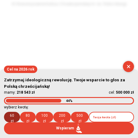
© Stowarzyszenie Kultury Chrześcijańskiej im. ks. Piotra Skargi
2026-08-09 13:02:37
×
Cel na 2026 rok
Zatrzymaj ideologiczną rewolucję. Twoje wsparcie to głos za
Polską chrześcijańską!
mamy:
218 543 zł
cel:
500 000 zł
44%
wybierz kwotę:
60
80
100
200
500
zł
zł
zł
zł
zł
Wspieram