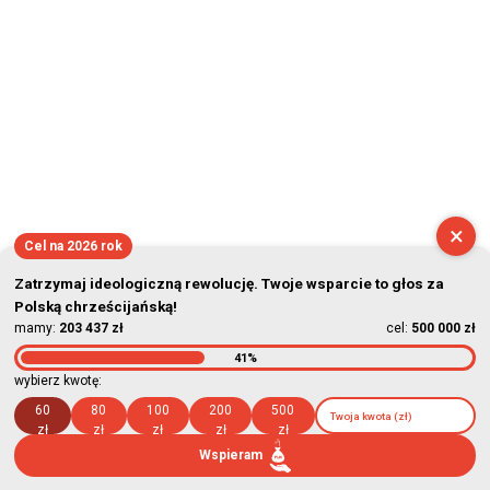
×
Cel na 2026 rok
Zatrzymaj ideologiczną rewolucję. Twoje wsparcie to głos za
Polską chrześcijańską!
mamy:
203 437 zł
cel:
500 000 zł
41%
wybierz kwotę:
60
80
100
200
500
zł
zł
zł
zł
zł
Wspieram