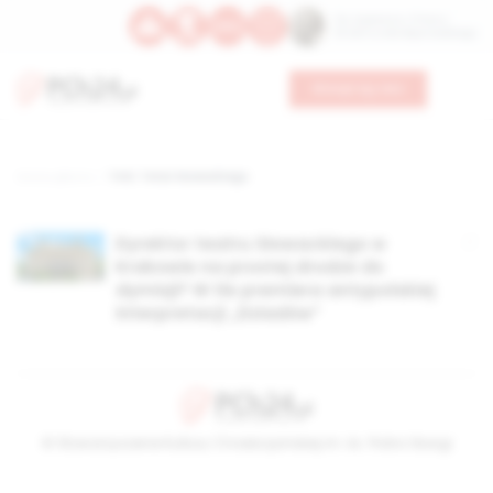
Św. Kajetana z Thieny
Bł. Edmunda Bojanowskiego
Wesprzyj nas
Strona główna
TAG: Tetar Słowackiego
Dyrektor teatru Słowackiego w
Krakowie na prostej drodze do
dymisji? W tle premiera antypolskiej
interpretacji „Dziadów”
© Stowarzyszenie Kultury Chrześcijańskiej im. ks. Piotra Skargi
2026-08-07 07:59:17