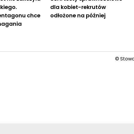
skiego.
dla kobiet-rekrutów
entagonu chce
odłożone na później
magania
© Stowar
2026-08-08