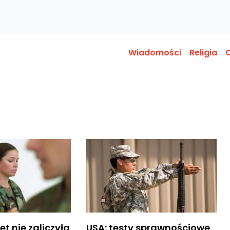
Wiadomości
Religia
O
et nie zaliczyła
USA: testy sprawnościowe