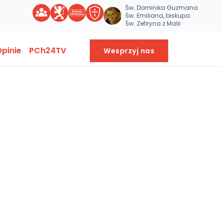
Św. Dominika Guzmana
Św. Emiliana, biskupa
Św. Zefiryna z Malii
pinie
PCh24TV
Wesprzyj nas