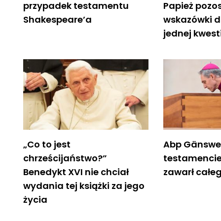
przypadek testamentu
Papież pozo
Shakespeare’a
wskazówki d
jednej kwesti
„Co to jest
Abp Gänswe
chrześcijaństwo?”
testamencie
Benedykt XVI nie chciał
zawarł całeg
wydania tej książki za jego
życia