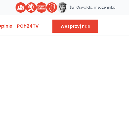
Św. Oswalda, męczennika
pinie
PCh24TV
Wesprzyj nas