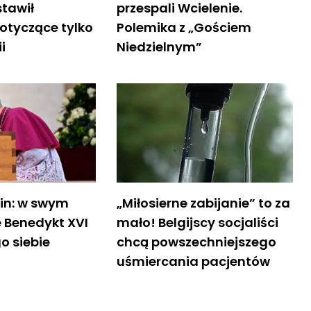
stawił
przespali Wcielenie.
otyczące tylko
Polemika z „Gościem
i
Niedzielnym”
in: w swym
„Miłosierne zabijanie” to za
 Benedykt XVI
mało! Belgijscy socjaliści
o siebie
chcą powszechniejszego
uśmiercania pacjentów