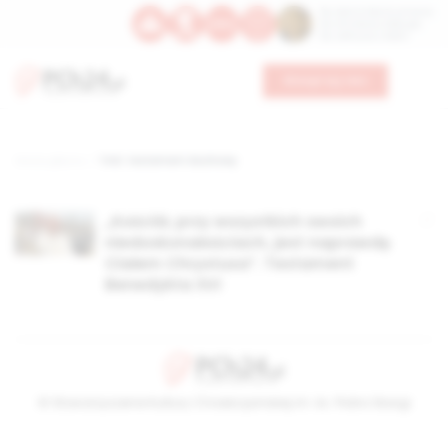
Św. Dominika Guzmana
Św. Emiliana, biskupa
Św. Zefiryna z Malii
Wesprzyj nas
Strona główna
TAG: testament duchowy
„Kościół, przy wszystkich swoich
niedoskonałościach, jest naprawdę
Ciałem Chrystusa”. Testament
Benedykta XVI
© Stowarzyszenie Kultury Chrześcijańskiej im. ks. Piotra Skargi
2026-08-08 04:51:36