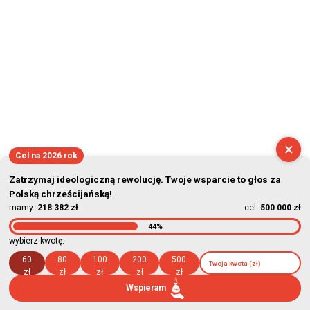
×
Cel na 2026 rok
Zatrzymaj ideologiczną rewolucję. Twoje wsparcie to głos za
Polską chrześcijańską!
mamy:
218 382 zł
cel:
500 000 zł
44%
wybierz kwotę:
60
80
100
200
500
zł
zł
zł
zł
zł
Wspieram