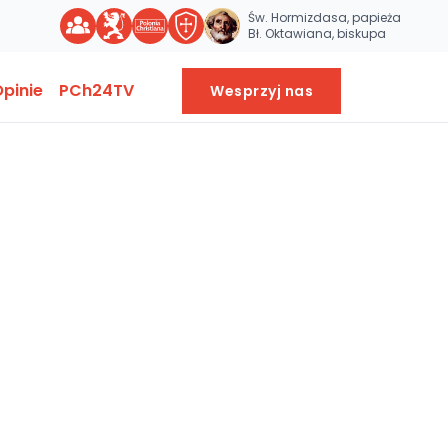
Św. Hormizdasa, papieża
Bł. Oktawiana, biskupa
pinie
PCh24TV
Wesprzyj nas