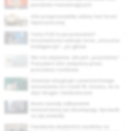
pocisków manewrujących
USA przeprowadziły udany test broni
hipersonicznej
Testy PCR to już przeszłość?
Koronawirusa wykryje teraz „sztuczna
inteligencja”… po głosie
Nie ma objawów, ale jest „pozytywny”.
Prezydent USA uwięziony przez
procedury covidowe
Szwecja rezygnuje z powszechnego
testowania na Covid-19. Uznano, że to
zbyt drogie i nieskuteczne
Nowe zasady odbywania
kwarantanny już obowiązują. Sprawdź
co się zmieniło
Pandemia dodatnich wyników na