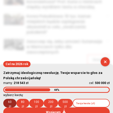
koronawirusa? Prof. Kuna o różnicach
między wynikiem testu a chorobą
Korea Południowa: 10 tys. kamer
miejskich będzie szpiegować
obywateli w celu „zwalczania
pandemii”
Zaszczep się, żeby umrzeć! Eutanazja
w Niemczech tylko dla
zaszczepionych
Starsze
×
Cel na 2026 rok
Zatrzymaj ideologiczną rewolucję. Twoje wsparcie to głos za
Polską chrześcijańską!
mamy:
218 543 zł
cel:
500 000 zł
44%
© Stowarzyszenie Kultury Chrześcijańskiej im. ks. Piotra Skargi
wybierz kwotę:
2026-08-08 15:48:16
60
80
100
200
500
zł
zł
zł
zł
zł
Wspieram