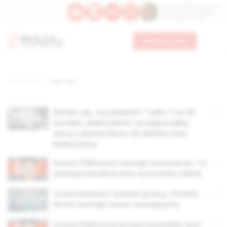
Św. Dominika Guzmana
Św. Emiliana, biskupa
Św. Zefiryna z Malii
Wesprzyj nas
Strona główna
TAG: test
Śmiać się, czy płakać? Tylko 1 na 25
modeli „elektryków” przejechałby
zimą z Monachium do Berlina bez
ładowania
Korea Północna testuje nową broń. To
wieloprowadnicowa wyrzutnia rakiet
Czterodniowy tydzień pracy. Polska
firma testuje nowe rozwiązanie
Korea Północna przeprowadziła test