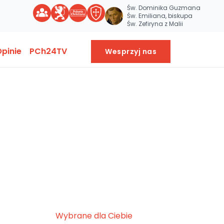
Św. Dominika Guzmana
Św. Emiliana, biskupa
Św. Zefiryna z Malii
pinie
PCh24TV
Wesprzyj nas
Wybrane dla Ciebie