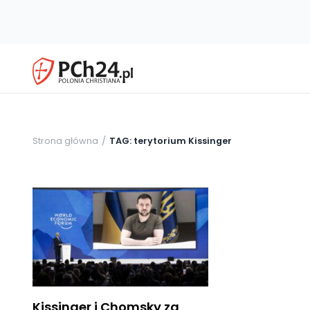
Strona główna
TAG: terytorium Kissinger
Kissinger i Chomsky za