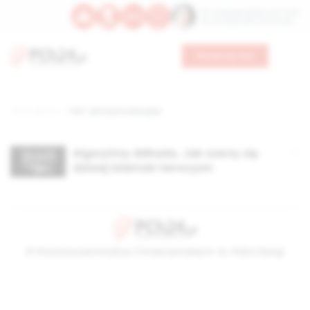
Św. Teresy Benedykty od Krzyża
Św. Kandydy Marii od Jezusa
Wesprzyj nas
Strona główna
TAG: terroryzm w Europie
Algorytmy dżihadu. Jak szerzy się
dzisiaj islamski terroryzm
© Stowarzyszenie Kultury Chrześcijańskiej im. ks. Piotra Skargi
2026-08-09 13:25:46