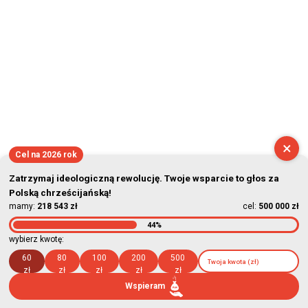
×
Cel na 2026 rok
Zatrzymaj ideologiczną rewolucję. Twoje wsparcie to głos za
Polską chrześcijańską!
mamy:
218 543 zł
cel:
500 000 zł
44%
wybierz kwotę:
60
80
100
200
500
zł
zł
zł
zł
zł
Wspieram