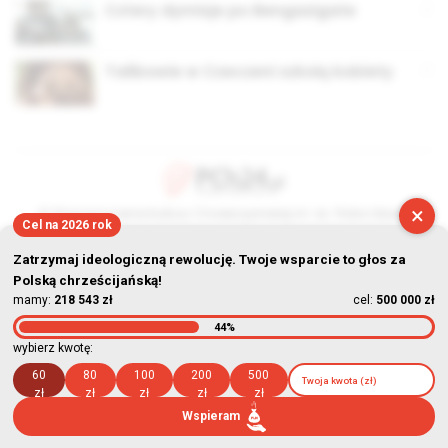
Cztery dymisje po Bengazigate
Talibowie w Czeczeni szkolą kobiety
×
© Stowarzyszenie Kultury Chrześcijańskiej im. ks. Piotra Skargi
Cel na 2026 rok
2026-08-08 13:16:07
Zatrzymaj ideologiczną rewolucję. Twoje wsparcie to głos za
Polską chrześcijańską!
mamy:
218 543 zł
cel:
500 000 zł
44%
wybierz kwotę:
60
80
100
200
500
zł
zł
zł
zł
zł
Wspieram