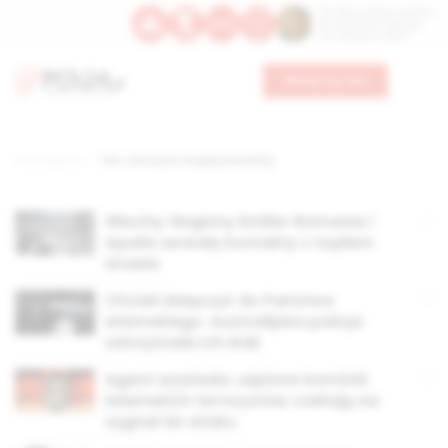
Św. Dominika Guzmana
Św. Emiliana, biskupa
Św. Zefiryna z Malii
Wesprzyj nas
Strona główna
TAG: terroryzm międzynarodowy
Włochy: Regiony Emilia-Romania i
Apulia zerwały kontakty z rządem
Izraela
Chcieli dołączyć do Państwa
Islamskiego. Australijska policja
zatrzymała ich łódź
Agent wywiadu: uśpione komórki
islamskich terrorystów czekają na
sygnał do ataku