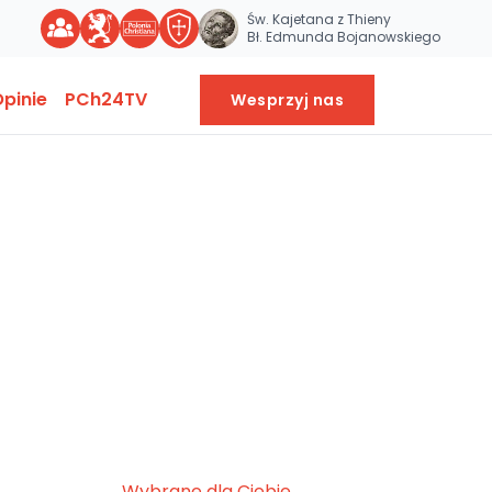
Św. Kajetana z Thieny
Bł. Edmunda Bojanowskiego
pinie
PCh24TV
Wesprzyj nas
Wybrane dla Ciebie