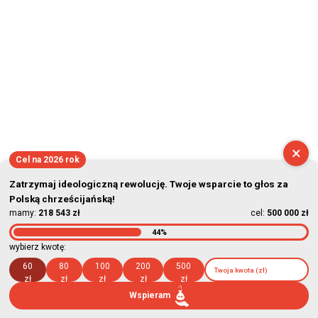
×
Cel na 2026 rok
Zatrzymaj ideologiczną rewolucję. Twoje wsparcie to głos za
Polską chrześcijańską!
mamy:
218 543 zł
cel:
500 000 zł
44%
wybierz kwotę:
60
80
100
200
500
zł
zł
zł
zł
zł
Wspieram