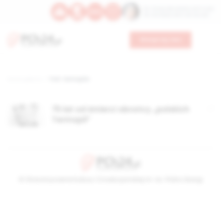
Św. Teresy Benedykty od Krzyża
Św. Kandydy Marii od Jezusa
Wesprzyj nas
Strona główna
TAG: termopile
75 lat od śmierci obrońcy „polskich
Termopil”
© Stowarzyszenie Kultury Chrześcijańskiej im. ks. Piotra Skargi
2026-08-09 12:15:44