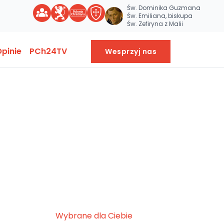
Św. Dominika Guzmana
Św. Emiliana, biskupa
Św. Zefiryna z Malii
pinie
PCh24TV
Wesprzyj nas
Wybrane dla Ciebie