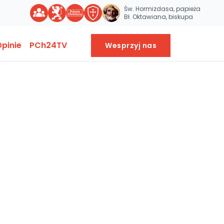
Św. Hormizdasa, papieża
Bł. Oktawiana, biskupa
pinie
PCh24TV
Wesprzyj nas