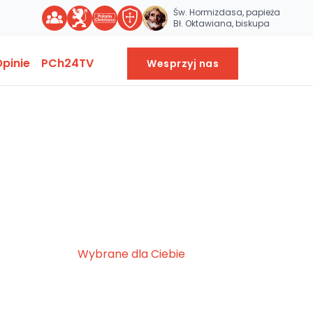
Św. Hormizdasa, papieża
Bł. Oktawiana, biskupa
pinie
PCh24TV
Wesprzyj nas
Wybrane dla Ciebie