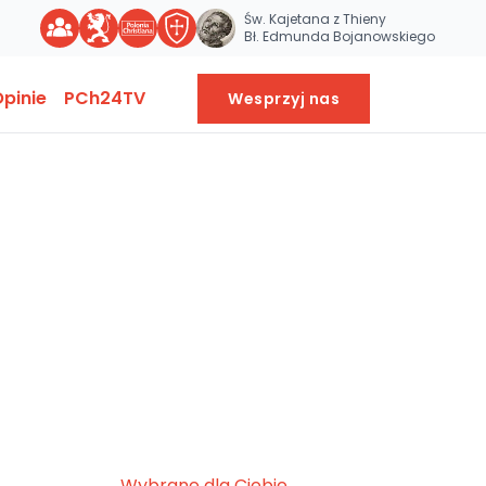
Św. Kajetana z Thieny
Bł. Edmunda Bojanowskiego
pinie
PCh24TV
Wesprzyj nas
Wybrane dla Ciebie