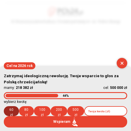
© Stowarzyszenie Kultury Chrześcijańskiej im. ks. Piotra Skargi
2026-08-07 21:01:06
×
Cel na 2026 rok
Zatrzymaj ideologiczną rewolucję. Twoje wsparcie to głos za
Polską chrześcijańską!
mamy:
218 382 zł
cel:
500 000 zł
44%
wybierz kwotę:
60
80
100
200
500
zł
zł
zł
zł
zł
Wspieram