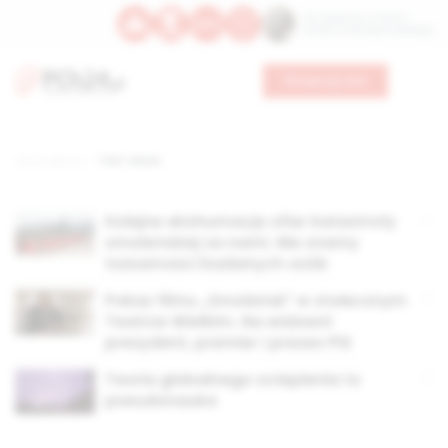
Św. Kajetana z Thieny
Bł. Edmunda Bojanowskiego
Wesprzyj nas
Strona główna
TAG: teoria
Kolejne ekshumacje ofiar katastrofy
smoleńskiej za nami. Nie znamy
tożsamości badanych osób
Pokaz filmu „Smoleńsk” w stołecznym
Teatrze Wielkim. Na widowni
prezydent, premier i prezes PiS
Teoria globalnego ocieplenia to
pseudonauka