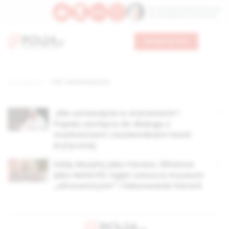
Św. Teresy Benedykty od Krzyża
Św. Kandydy Marii od Jezusa
Wesprzyj nas
Strona główna
TAG: teoria krytyczna
„Nie ustawajcie w staraniach!”.
Papież zachęca do dialogu z
marksistami i zwolennikami teorii
krytycznej
Eddy Murphy jako Faraon, Rihanna
jako Nefertiti. Egipt zarzuca muzeum
„afrocentryzm” i fałszowanie historii