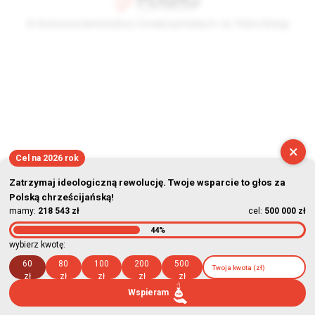
© Stowarzyszenie Kultury Chrześcijańskiej im. ks. Piotra Skargi
2026-08-09 10:06:53
×
Cel na 2026 rok
Zatrzymaj ideologiczną rewolucję. Twoje wsparcie to głos za
Polską chrześcijańską!
mamy:
218 543 zł
cel:
500 000 zł
44%
wybierz kwotę:
60
80
100
200
500
zł
zł
zł
zł
zł
Wspieram